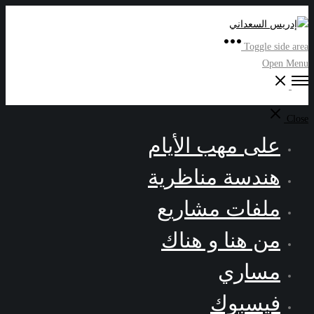
Toggle side area
Open Menu
Close
على مهب الأيام
هندسة مناظرية
ملفات مشاريع
من هنا و هناك
مساري
فيسبوك