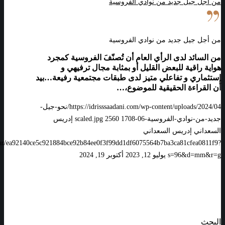
من أجل جيل جديد من نوادي الفروسية
من أجل جيل جديد من نوادي الفروسية
من السائد لدى الرأي العام أن تُصنّفَ الفروسية كمجرد
هواية راقية للبعض القليل أو بمثابة مجال ترفيهي و
إستثماري و تفاعلي متيز لدى طبقات مجتمعية رفيعة…بيد
أن القراءة الحقيقية للموضوع،…
https://idrisssaadani.com/wp-content/uploads/2024/04/نحو-جيل-
جديد-من-نوادي-الفروسية-06-scaled.jpg
1708
2560
إدريس
السعداني
إدريس السعداني
vatar/ea92140ce5c921884bce92b84ee0f3f99dd1df6075564b7ba3ca81cfea0811f9?
s=96&d=mm&r=g
يوليو 12, 2023
أكتوبر 19, 2024
البحث