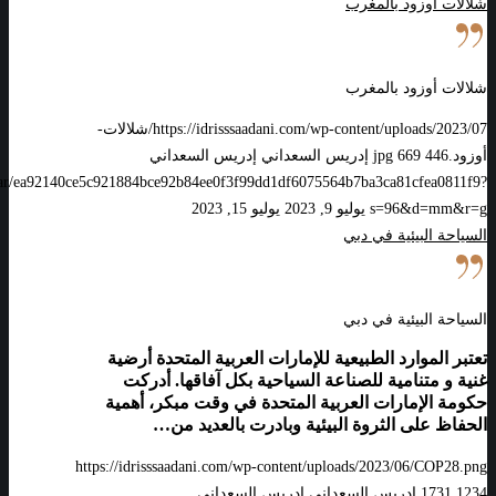
شلالات أوزود بالمغرب
شلالات أوزود بالمغرب
https://idrisssaadani.com/wp-content/uploads/2023/07/شلالات-
أوزود.jpg
446
669
إدريس السعداني
إدريس السعداني
vatar/ea92140ce5c921884bce92b84ee0f3f99dd1df6075564b7ba3ca81cfea0811f9?
s=96&d=mm&r=g
يوليو 9, 2023
يوليو 15, 2023
السياحة البيئية في دبي
السياحة البيئية في دبي
تعتبر الموارد الطبيعية للإمارات العربية المتحدة أرضية
غنية و متنامية للصناعة السياحية بكل آفاقها. أدركت
حكومة الإمارات العربية المتحدة في وقت مبكر، أهمية
الحفاظ على الثروة البيئية وبادرت بالعديد من…
https://idrisssaadani.com/wp-content/uploads/2023/06/COP28.png
1234
1731
إدريس السعداني
إدريس السعداني