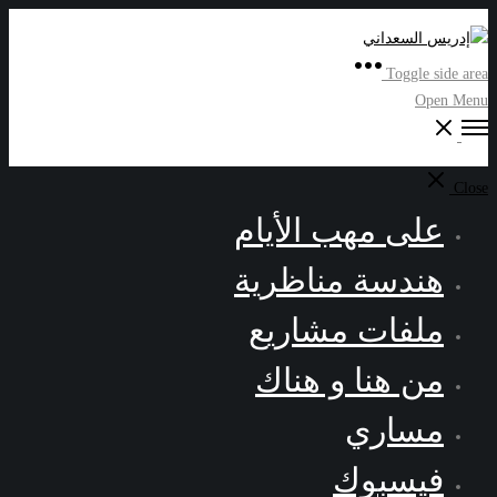
Toggle side area
Open Menu
Close
على مهب الأيام
هندسة مناظرية
ملفات مشاريع
من هنا و هناك
مساري
فيسبوك