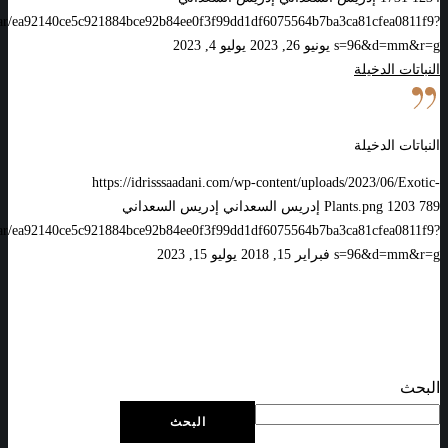
vatar/ea92140ce5c921884bce92b84ee0f3f99dd1df6075564b7ba3ca81cfea0811f9?
s=96&d=mm&r=g
يونيو 26, 2023
يوليو 4, 2023
النباتات الدخيلة
النباتات الدخيلة
https://idrisssaadani.com/wp-content/uploads/2023/06/Exotic-
789
1203
Plants.png
إدريس السعداني
إدريس السعداني
vatar/ea92140ce5c921884bce92b84ee0f3f99dd1df6075564b7ba3ca81cfea0811f9?
s=96&d=mm&r=g
فبراير 15, 2018
يوليو 15, 2023
البحث
البحث