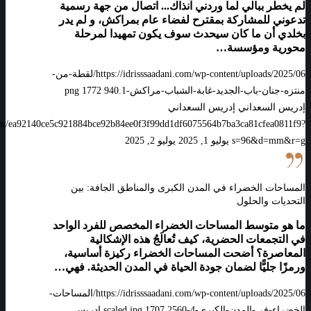
باب
لم يخطر ببالي لما وردني آنذاك... اتصال من جهة رسمية
الجديد
تدعوني للمشاركة بمقترح لفضاء عام بمراكش، و لم يدر
بخلدي أن ما كان سيحدث سوف يكون تمهيدا لمرحلة
بمراكش
محورية ومؤسسة…
https://idrisssaadani.com/wp-content/uploads/2025/06/لقطة-من-
منتزه-جنان-باب-الجديد-غابة-الشباب-مراكش-1.png
940
1772
إدريس السعداني
إدريس السعداني
vatar/ea92140ce5c921884bce92b84ee0f3f99dd1df6075564b7ba3ca81cfea0811f9?
s=96&d=mm&r=g
يوليو 1, 2025
يوليو 2, 2025
المساحات
الخضراء
المساحات الخضراء في المدن الكبرى والمناطق الجافة: بين
في
التحديات والحلول
المدن
الكبرى
ما هو متوسط المساحات الخضراء المخصص للفرد الواحد
في التجمعات الحضرية، كيف تُعالَجُ هذه الإشكالية
والمناطق
المعاصرة؟ أضحت المساحات الخضراء ركيزة أساسية،
الجافة:
ورمزًا جليًّا لضمان جودة الحياة في المدن الحديثة. فهي…
بين
التحديات
https://idrisssaadani.com/wp-content/uploads/2025/06/المساحات-
والحلول
الخضراء-في-المدن-الكبرى-4-scaled.jpg
2560
1707
إدريس