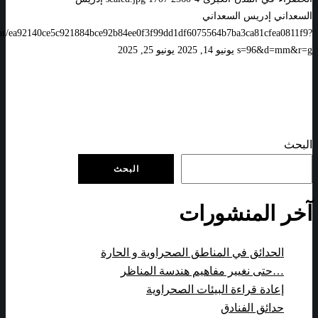
السعداني
إدريس السعداني
vatar/ea92140ce5c921884bce92b84ee0f3f99dd1df6075564b7ba3ca81cfea0811f9?
s=96&d=mm&r=g
يونيو 14, 2025
يونيو 25, 2025
البحث
البحث
آخر المنشورات
الحدائق في المناطق الصحراوية و الحارة
…حتى نغيير مفاهيم هندسة المناظر
إعادة قراءة البيئات الصحراوية
حدائق الفنادق