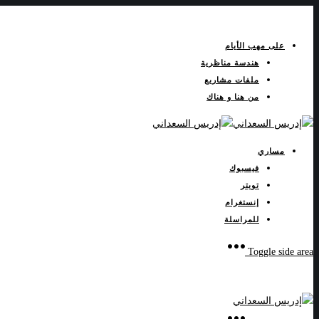
على مهب الأيام
هندسة مناظرية
ملفات مشاريع
من هنا و هناك
مساري
فيسبوك
تويتر
إنستغرام
للمراسلة
Toggle side area