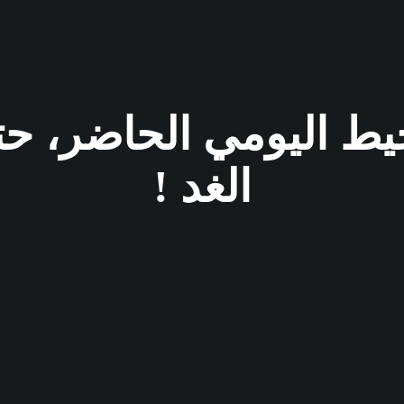
حيط اليومي الحاضر، ح
الغد !