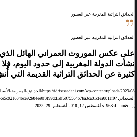
الحدائق التراثية المغربية عبر العصور
الحدائق التراثية المغربية عبر العصور
على عكس الموروث العمراني الهائل الذي 
نشأت الدولة المغربية إلى حدود اليوم، فل
كثيرة عن الحدائق التراثية القديمة التي أُن
https://idrisssaadani.com/wp-content/uploads/2023/08/الحدائق-المغربية-الأصيلة-02.jpg
السعداني
2140ce5c921884bce92b84ee0f3f99dd1df6075564b7ba3ca81cfea0811f9?
s=96&d=mm&r=g
أغسطس 12, 2018
أغسطس 29, 2023