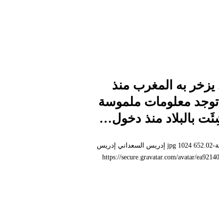
يزخر به المغرب منذ
ا توجد معلومات ملموسة
شِئَت بالبلاد منذ دخول…
652
1024
إدريس السعداني
إدريس
https://secure.gravatar.com/avatar/ea9