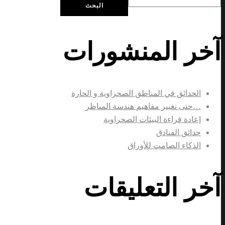
البحث
آخر المنشورات
الحدائق في المناطق الصحراوية و الحارة
…حتى نغيير مفاهيم هندسة المناظر
إعادة قراءة البيئات الصحراوية
حدائق الفنادق
الذكاء الصامت للأوراق
آخر التعليقات