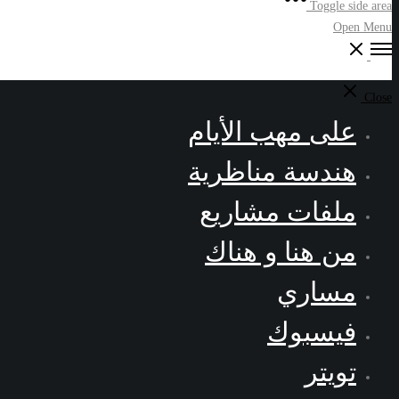
Toggle side area
Open Menu
Close
على مهب الأيام
هندسة مناظرية
ملفات مشاريع
من هنا و هناك
مساري
فيسبوك
تويتر