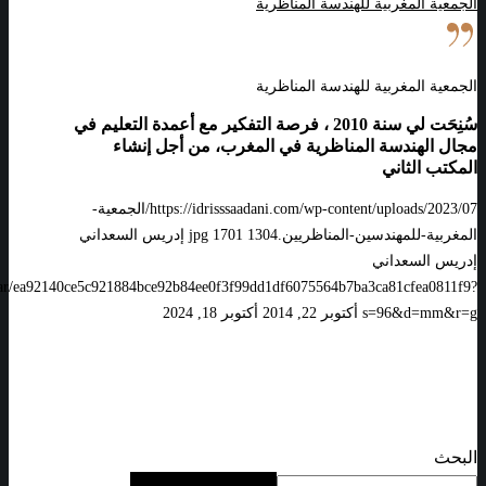
الجمعية المغربية للهندسة المناظرية
الجمعية المغربية للهندسة المناظرية
سُنِحَت لي سنة 2010 ، فرصة التفكير مع أعمدة التعليم في
مجال الهندسة المناظرية في المغرب، من أجل إنشاء
المكتب الثاني
https://idrisssaadani.com/wp-content/uploads/2023/07/الجمعية-
المغربية-للمهندسين-المناظريين.jpg
1304
1701
إدريس السعداني
إدريس السعداني
vatar/ea92140ce5c921884bce92b84ee0f3f99dd1df6075564b7ba3ca81cfea0811f9?
s=96&d=mm&r=g
أكتوبر 22, 2014
أكتوبر 18, 2024
البحث