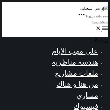
Toggle side area
Open Menu
Close
على مهب الأيام
هندسة مناظرية
ملفات مشاريع
من هنا و هناك
مساري
فيسبوك