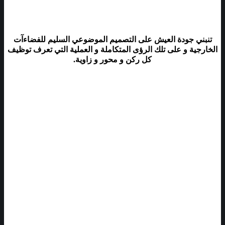
تنبني جودة العيش على التصميم الموضوعي السليم للفضاءآت
الخارجية و على تلك الرؤى المتكاملة و العملية التي تعرف توظيف
كل ركن و محور و زاوية.
حدائق وسط الصحاري
يعتمد التصميم المناظري للمناطق القاحلة و الصحراوية على معرفة دقيقة
للمكونات المحلية و لعلوم النباتات و الأحياء. .