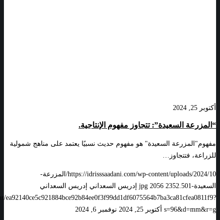
أكتوبر 25, 2024
“المزرعة السعيدة”: تتجاوز مفهوم الإنتاجية.
مفهوم"المزرعة السعيدة" هو مفهوم حديث نسبيًا يعتمد على مناهج شمولية
للزراعة، فتتجاوز…
https://idrisssaadani.com/wp-content/uploads/2024/10/المزرعة-
السعيدة-501.jpg
2352
2056
إدريس السعداني
إدريس السعداني
vatar/ea92140ce5c921884bce92b84ee0f3f99dd1df6075564b7ba3ca81cfea0811f9?
s=96&d=mm&r=g
أكتوبر 25, 2024
نوفمبر 6, 2024