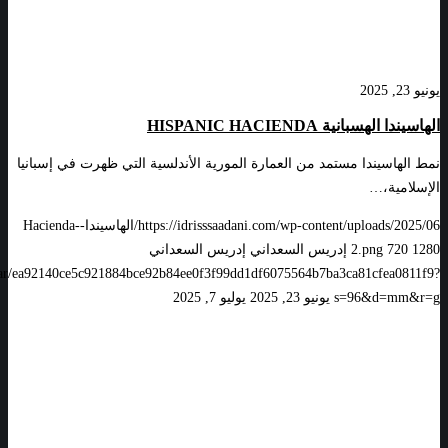
يونيو 23, 2025
الهاسيندا الهسبانية HISPANIC HACIENDA
نمط الهاسيندا مستمد من العمارة المورية الأندلسية التي ظهرت في إسبانيا
الإسلامية،…
https://idrisssaadani.com/wp-content/uploads/2025/06/الهاسيندا-Hacienda-
1280
720
2.png
إدريس السعداني
إدريس السعداني
vatar/ea92140ce5c921884bce92b84ee0f3f99dd1df6075564b7ba3ca81cfea0811f9?
s=96&d=mm&r=g
يونيو 23, 2025
يوليو 7, 2025