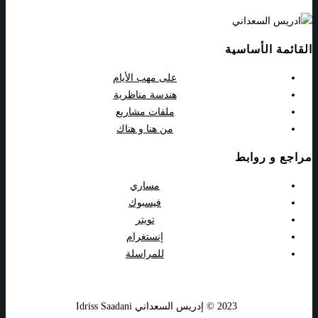
القائمة الأساسية
على مهب الأيام
هندسة مناظرية
ملفات مشاريع
من هنا و هناك
مراجع و روابط
مساري
فيسبوك
تويتر
إنستغرام
للمراسلة
2023 © إدريس السعداني Idriss Saadani