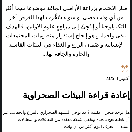
صار الاهتمام بزراعة الأراضي الجافة موضوعا مهما أكثر
من أي وقت مضى، و سواء سُخِّرت لهذا الغرض آخر
التكنولوجيا أو إِلتَُجِئَ إلى مراجِعِ علومِ الأولين، فالهدف
يبقى واحدا، و هو إنجاح إستقرار منظومات المجتمعات
الإنسانية و ضَمان الزرع و الغذاء في البيئات القاسية
والحارة والجافة لها...
أكتوبر 1, 2025
إعادة قراءة البيئات الصحراوية
هل توجد صحراء عقيمة ؟ قد يوحي المشهد الصحراوي بالفراغ والجفاف، غير
أن باطنه يعج بالحياة ويخفي شبكة معقدة من التفاعلات و المعادلات
البيئية..... نعرف اليوم أكثر من أي وقت…