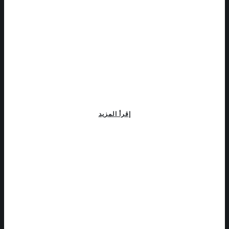
إقرأ المزيد
السياحة القروية
توفر الهندسة المناظرية كل الآليات الجمالية و العملية لتطوير سليم للإقتصاد
الصاعد التي تعده السياحة القروية.