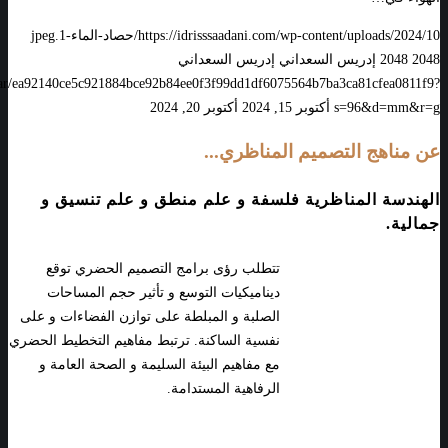
https://idrisssaadani.com/wp-content/uploads/2024/10/حصاد-الماء-1.jpeg
2048
2048
إدريس السعداني
إدريس السعداني
vatar/ea92140ce5c921884bce92b84ee0f3f99dd1df6075564b7ba3ca81cfea0811f9?
s=96&d=mm&r=g
أكتوبر 15, 2024
أكتوبر 20, 2024
عن مناهج التصميم المناظري...
الهندسة المناظرية فلسفة و علم منطق و علم تنسيق و
جمالية.
تتطلب رؤى برامج التصميم الحضري توقع
ديناميكيات التوسع و تأثير حجم المساحات
الصلبة و المبلطة على توازن الفضاءات و على
نفسية الساكنة. ترتبط مفاهيم التخطيط الحضري
مع مفاهيم البيئة السليمة و الصحة العامة و
الرفاهية المستدامة.