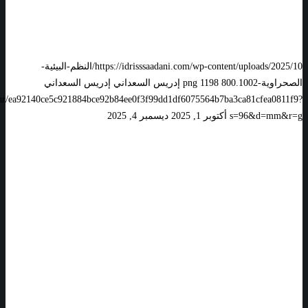
إدريس السعداني
0
0
https://idrisssaadani.com/wp-content/uploads/2025/10/النظم-البيئية-
الصحراوية-1002.png
800
1198
إدريس السعداني
إدريس السعداني
vatar/ea92140ce5c921884bce92b84ee0f3f99dd1df6075564b7ba3ca81cfea0811f9?
s=96&d=mm&r=g
أكتوبر 1, 2025
ديسمبر 4, 2025